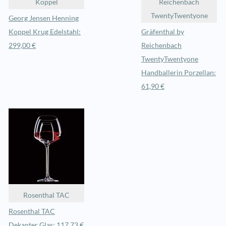
Koppel
Reichenbach
TwentyTwentyone
Georg Jensen Henning
Koppel Krug Edelstahl:
Gräfenthal by
299,00 €
Reichenbach
TwentyTwentyone
Handballerin Porzellan:
61,90 €
Rosenthal TAC
Rosenthal TAC
Dekanter Glas: 117,73 €