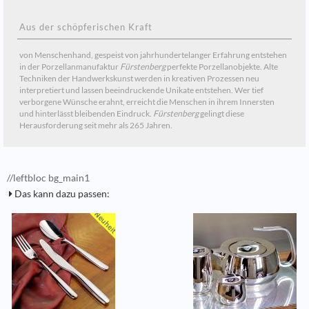
Aus der schöpferischen Kraft
von Menschenhand, gespeist von jahrhundertelanger Erfahrung entstehen
in der Porzellanmanufaktur
Fürstenberg
perfekte Porzellanobjekte. Alte
Techniken der Handwerkskunst werden in kreativen Prozessen neu
interpretiert und lassen beeindruckende Unikate entstehen. Wer tief
verborgene Wünsche erahnt, erreicht die Menschen in ihrem Innersten
und hinterlässt bleibenden Eindruck.
Fürstenberg
gelingt diese
Herausforderung seit mehr als 265 Jahren.
//leftbloc bg_main1
Das kann dazu passen: