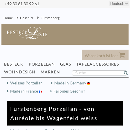
+49 30 61 30 99 61
Home
Geschirr
Fürstenberg
Warenkorb ist leer
BESTECK
PORZELLAN
GLAS
TAFELACCESSOIRES
WOHNDESIGN
MARKEN
Weisses Porzellan
Made in Germany
Made in France
Farbiges Geschirr
Fürstenberg Porzellan - von
Auréole bis Wagenfeld weiss