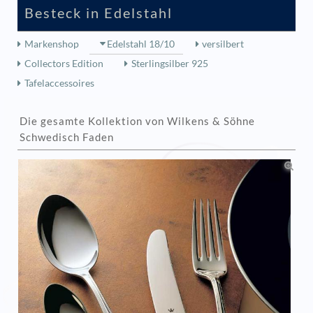
Besteck in Edelstahl
Markenshop
Edelstahl 18/10
versilbert
Collectors Edition
Sterlingsilber 925
Tafelaccessoires
Die gesamte Kollektion von Wilkens & Söhne
Schwedisch Faden