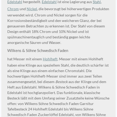
Edelstahl
hergestellt.
Edelstahl
ist eine Legierung aus
Stahl
,
Chrom
und
Nickel
, die bevorzugt bei höherwertigen Produkten
verwendet wird. Chrom und Nickel sorgen für die
Korrosionsbeständigkeit und den weicheren Glanz, der bei
genauerem Betrachten zu erkennen ist. Der Stahl von diesem
Design enthält 18% Chrom und 10% Nickel und ist
spülmaschinentauglich und beständig gegen leichte
anorganische Säuren und Wasser.
Wilkens & Söhne Schwedisch Faden
hat Messer mit einem
Hohlheft
. Messer mit einem Hohlheft
haben eine Klinge aus speziellem Stahl, die deutlich schärfer ist
als eine Klinge aus einem einfachen Chromstahl. Die
hochwertigen Hohlheft-Messer sind immer aus zwei Teilen
zusammengesetzt, bei diesem
Besteck
aus der Klinge und dem
Heft aus Edelstahl. Wilkens & Söhne Schwedisch Faden in
Edelstahl ist hochglanzpoliert. Das funktionale, klassische
Besteck läßt mit dem Umfang seiner Zusatzteile keine Wünsche
offen: von Wilkens Söhne Schwedisch Faden Garnitur
Tafelbesteck 24 Hohlheft Edelstahl bis Wilkens Söhne
Schwedisch Faden Zuckerlöffel Edelstahl, von Wilkens Söhne