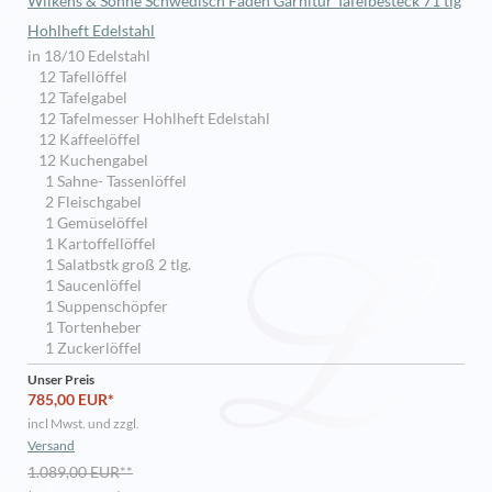
Wilkens & Söhne Schwedisch Faden Garnitur Tafelbesteck 71 tlg
Hohlheft Edelstahl
in 18/10 Edelstahl
12 Tafellöffel
12 Tafelgabel
12 Tafelmesser Hohlheft Edelstahl
12 Kaffeelöffel
12 Kuchengabel
1 Sahne- Tassenlöffel
2 Fleischgabel
1 Gemüselöffel
1 Kartoffellöffel
1 Salatbstk groß 2 tlg.
1 Saucenlöffel
1 Suppenschöpfer
1 Tortenheber
1 Zuckerlöffel
Unser Preis
785,00 EUR*
incl Mwst. und zzgl.
Versand
1.089,00 EUR**