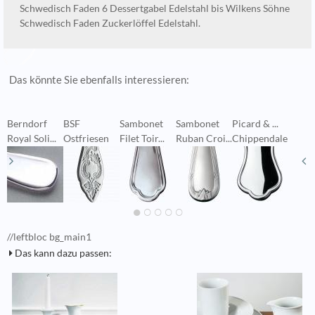
Schwedisch Faden 6 Dessertgabel Edelstahl bis Wilkens Söhne
Schwedisch Faden Zuckerlöffel Edelstahl.
Das könnte Sie ebenfalls interessieren:
Berndorf
BSF
Sambonet
Sambonet
Picard & ...
B
Royal Soli...
Ostfriesen
Filet Toir...
Ruban Croi...
Chippendale
R
//leftbloc bg_main1
Das kann dazu passen: