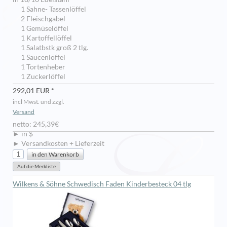
1 Sahne- Tassenlöffel
2 Fleischgabel
1 Gemüselöffel
1 Kartoffellöffel
1 Salatbstk groß 2 tlg.
1 Saucenlöffel
1 Tortenheber
1 Zuckerlöffel
292,01 EUR *
incl Mwst. und zzgl.
Versand
netto: 245,39€
► in $
► Versandkosten + Lieferzeit
Wilkens & Söhne Schwedisch Faden Kinderbesteck 04 tlg