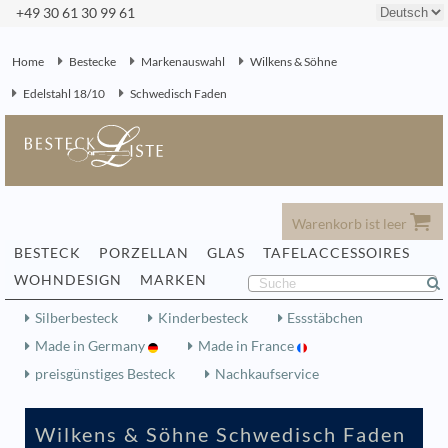
+49 30 61 30 99 61
Home
Bestecke
Markenauswahl
Wilkens & Söhne
Edelstahl 18/10
Schwedisch Faden
Warenkorb ist leer
BESTECK
PORZELLAN
GLAS
TAFELACCESSOIRES
WOHNDESIGN
MARKEN
Silberbesteck
Kinderbesteck
Essstäbchen
Made in Germany
Made in France
preisgünstiges Besteck
Nachkaufservice
Wilkens & Söhne Schwedisch Faden