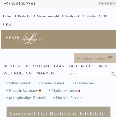
+49 30 61 30 99 61
Home
Bestecke
Markenauswahl
Sambonet
Edelstahl 18/10
Flat
Warenkorb ist leer
BESTECK
PORZELLAN
GLAS
TAFELACCESSOIRES
WOHNDESIGN
MARKEN
Silberbesteck
Kinderbesteck
Essstäbchen
Made in Germany
Made in France
preisgünstiges Besteck
Nachkaufservice
Sambonet Flat Besteck in Edelstahl