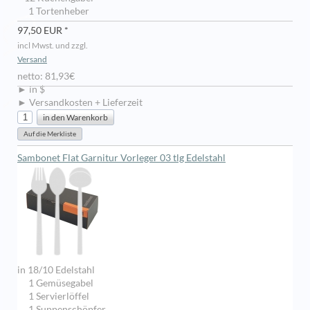
1 Tortenheber
97,50 EUR *
incl Mwst. und zzgl.
Versand
netto: 81,93€
► in $
► Versandkosten + Lieferzeit
Sambonet Flat Garnitur Vorleger 03 tlg Edelstahl
in 18/10 Edelstahl
1 Gemüsegabel
1 Servierlöffel
1 Suppenschöpfer