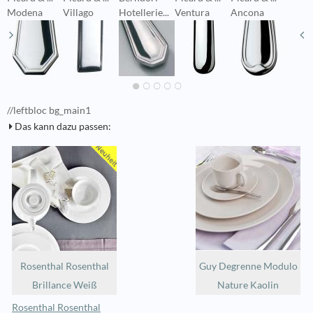
Modena
Villago
Hotellerie...
Ventura
Ancona
F
//leftbloc bg_main1
Das kann dazu passen:
Rosenthal Rosenthal
Guy Degrenne Modulo
Brillance Weiß
Nature Kaolin
Rosenthal Rosenthal