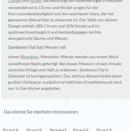
Chrom
und
Nickel
, die bevorzugt bei höherwertigen Produkten
verwendet wird. Chrom und Nickel sorgen für die
Korrosionsbeständigkeit und den weicheren Glanz, der bei
genauerem Betrachten zu erkennen ist. Der Stahl von diesem
Design enthält 18% Chrom und 10% Nickel und ist
spülmaschinentauglich und beständig gegen leichte
anorganische Säuren und Wasser.
Sambonet Flat hat Messer mit
einem
Monobloc
. Monobloc-Messer werden aus einem Stück
nickelfreien Stahls gefertigt. Bei diesen Messern ist kein Ansatz
zwischen Klinge und Heft zu erkennen.
Sambonet Flat
in
Edelstahl ist hochglanzpoliert. Das zeitlose
Besteck
bietet einen
großen Umfang an zusätzlich erhältlichen Einzelteilenund wird
nur in Garnituren angeboten.
Das könnte Sie ebenfalls interessieren:
Picard & ...
Picard & ...
Berndorf
Picard & ...
Picard & ...
S