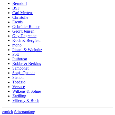
Berndorf
BSF
Carl Mertens
Christofle
Ercuis
Gebrüder Reiner
Georg Jensen
Guy Degrenne
Koch & Bergfeld
mono
Picard & Wielpütz
Pott
Puiforcat
Robbe & Berking
Sambonet
Sonja Quandt
Stelton
Topázio
Versace
Wilkens & Söhne
Zwilling
Villeroy & Boch
zurück
Seitenanfang