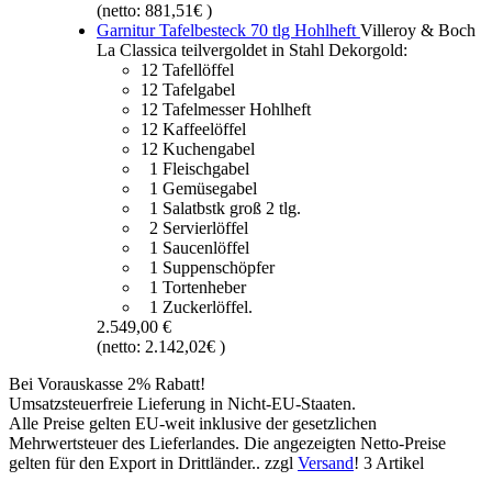
(netto: 881,51€ )
Garnitur Tafelbesteck 70 tlg Hohlheft
Villeroy & Boch
La Classica teilvergoldet in Stahl Dekorgold:
12 Tafellöffel
12 Tafelgabel
12 Tafelmesser Hohlheft
12 Kaffeelöffel
12 Kuchengabel
1 Fleischgabel
1 Gemüsegabel
1 Salatbstk groß 2 tlg.
2 Servierlöffel
1 Saucenlöffel
1 Suppenschöpfer
1 Tortenheber
1 Zuckerlöffel.
2.549,00 €
(netto: 2.142,02€ )
Bei Vorauskasse 2% Rabatt!
Umsatzsteuerfreie Lieferung in Nicht-EU-Staaten.
Alle Preise gelten EU-weit inklusive der gesetzlichen
Mehrwertsteuer des Lieferlandes. Die angezeigten Netto-Preise
gelten für den Export in Drittländer.. zzgl
Versand
!
3 Artikel