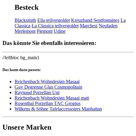
Besteck
Blacksmith
Ella teilvergoldet
Kreuzband Septfontaines
La
Classica
La Classica teilvergoldet
Marchesi
Neufaden
Merlemont
Piemont
Udine
Das könnte Sie ebenfalls interessieren:
//leftbloc bg_main1
Das kann dazu passen:
Reichenbach Wohndesign Masaai
Guy Degrenne Glas Cosmopolitain
Raynaud Porzellan Uni
Reichenbach Wohndesign Masaai matt
Rosenthal Porzellan TAC Gropius
Wilkens & Söhne Tafelaccessoires Manhattan
Unsere Marken