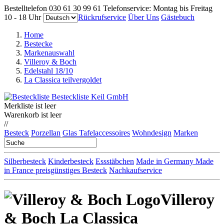
Bestelltelefon 030 61 30 99 61 Telefonservice: Montag bis Freitag
10 - 18 Uhr
Rückrufservice
Über Uns
Gästebuch
Home
Bestecke
Markenauswahl
Villeroy & Boch
Edelstahl 18/10
La Classica teilvergoldet
Merkliste ist leer
Warenkorb ist leer
//
Besteck
Porzellan
Glas
Tafelaccessoires
Wohndesign
Marken
Silberbesteck
Kinderbesteck
Essstäbchen
Made in Germany
Made
in France
preisgünstiges Besteck
Nachkaufservice
Villeroy
& Boch La Classica