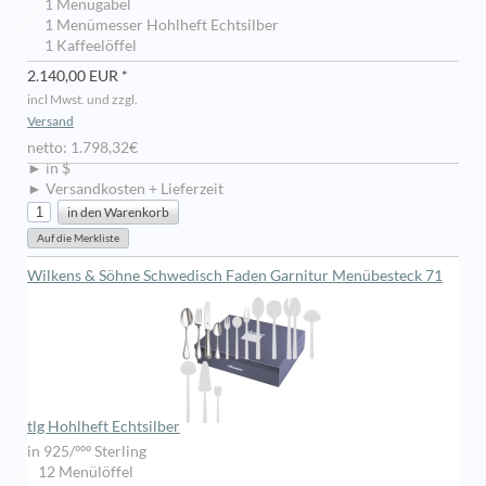
1 Menügabel
1 Menümesser Hohlheft Echtsilber
1 Kaffeelöffel
2.140,00 EUR *
incl Mwst. und zzgl.
Versand
netto: 1.798,32€
► in $
► Versandkosten + Lieferzeit
Wilkens & Söhne Schwedisch Faden Garnitur Menübesteck 71
tlg Hohlheft Echtsilber
in 925/ººº Sterling
12 Menülöffel