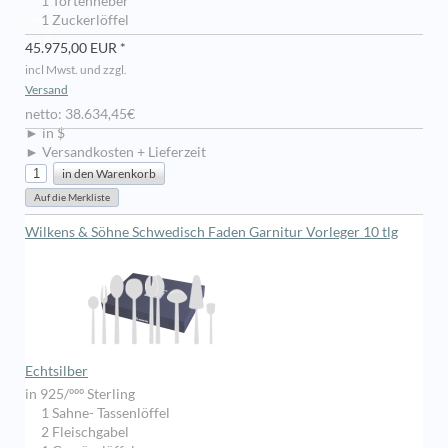
1 Tortenheber
1 Zuckerlöffel
45.975,00 EUR *
incl Mwst. und zzgl.
Versand
netto: 38.634,45€
► in $
► Versandkosten + Lieferzeit
Wilkens & Söhne Schwedisch Faden Garnitur Vorleger 10 tlg
Echtsilber
in 925/ººº Sterling
1 Sahne- Tassenlöffel
2 Fleischgabel