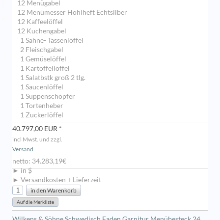
12 Menügabel
12 Menümesser Hohlheft Echtsilber
12 Kaffeelöffel
12 Kuchengabel
1 Sahne- Tassenlöffel
2 Fleischgabel
1 Gemüselöffel
1 Kartoffellöffel
1 Salatbstk groß 2 tlg.
1 Saucenlöffel
1 Suppenschöpfer
1 Tortenheber
1 Zuckerlöffel
40.797,00 EUR *
incl Mwst. und zzgl.
Versand
netto: 34.283,19€
► in $
► Versandkosten + Lieferzeit
Wilkens & Söhne Schwedisch Faden Garnitur Menübesteck 24