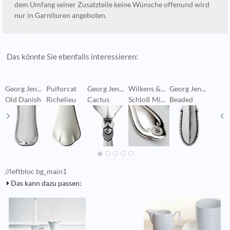
dem Umfang seiner Zusatzteile keine Wünsche offenund wird
nur in Garnituren angeboten.
Das könnte Sie ebenfalls interessieren:
Georg Jen...
Puiforcat
Georg Jen...
Wilkens &...
Georg Jen...
G
Old Danish
Richelieu
Cactus
Schloß Mi...
Beaded
B
//leftbloc bg_main1
Das kann dazu passen: