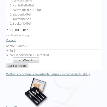
1 Gemüselöffel
1 Kartoffellöffel
1 Salatbstk groß 2 tlg.
1 Saucenlöffel
1 Tortenheber
1 Zuckerlöffel
7.508,00 EUR *
incl Mwst. und zzgl.
Versand
netto: 6.309,24€
► in $
► Versandkosten + Lieferzeit
Wilkens & Söhne Schwedisch Faden Kinderbesteck 04 tlg