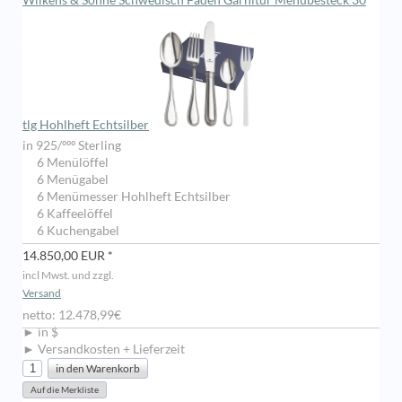
Wilkens & Söhne Schwedisch Faden Garnitur Menübesteck 30
tlg Hohlheft Echtsilber
in 925/ººº Sterling
6 Menülöffel
6 Menügabel
6 Menümesser Hohlheft Echtsilber
6 Kaffeelöffel
6 Kuchengabel
14.850,00 EUR *
incl Mwst. und zzgl.
Versand
netto: 12.478,99€
► in $
► Versandkosten + Lieferzeit