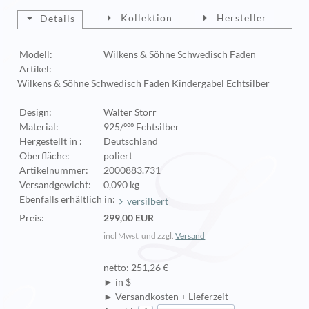
Kollektion
Hersteller
Details
Modell:
Wilkens & Söhne Schwedisch Faden
Artikel:
Wilkens & Söhne Schwedisch Faden Kindergabel Echtsilber
Design:
Walter Storr
Material:
925/ººº Echtsilber
Hergestellt in :
Deutschland
Oberfläche:
poliert
Artikelnummer:
2000883.731
Versandgewicht:
0,090 kg
Ebenfalls erhältlich in:
versilbert
Preis:
299,00 EUR
incl Mwst. und zzgl.
Versand
netto: 251,26 €
► in $
► Versandkosten + Lieferzeit