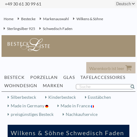
+49 30 61 30 99 61
Home
Bestecke
Markenauswahl
Wilkens & Söhne
Sterlingsilber 925
Schwedisch Faden
Warenkorb ist leer
BESTECK
PORZELLAN
GLAS
TAFELACCESSOIRES
WOHNDESIGN
MARKEN
Silberbesteck
Kinderbesteck
Essstäbchen
Made in Germany
Made in France
preisgünstiges Besteck
Nachkaufservice
Wilkens & Söhne Schwedisch Faden