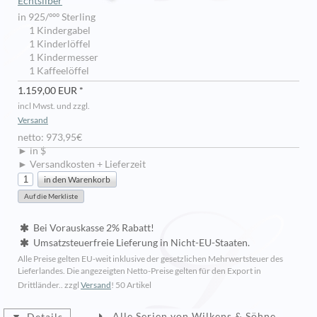
Echtsilber
in 925/ººº Sterling
1 Kindergabel
1 Kinderlöffel
1 Kindermesser
1 Kaffeelöffel
1.159,00 EUR *
incl Mwst. und zzgl.
Versand
netto: 973,95€
► in $
► Versandkosten + Lieferzeit
Bei Vorauskasse 2% Rabatt!
Umsatzsteuerfreie Lieferung in Nicht-EU-Staaten.
Alle Preise gelten EU-weit inklusive der gesetzlichen Mehrwertsteuer des
Lieferlandes. Die angezeigten Netto-Preise gelten für den Export in
Drittländer.. zzgl
Versand
!
50 Artikel
Alle Serien von Wilkens & Söhne