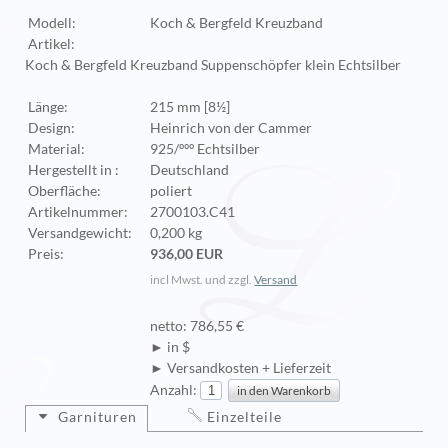
Modell:
Koch & Bergfeld Kreuzband
Artikel:
Koch & Bergfeld Kreuzband Suppenschöpfer klein Echtsilber
Länge:
215 mm [8½]
Design:
Heinrich von der Cammer
Material:
925/ººº Echtsilber
Hergestellt in :
Deutschland
Oberfläche:
poliert
Artikelnummer:
2700103.C41
Versandgewicht:
0,200 kg
Preis:
936,00 EUR
incl Mwst. und zzgl.
Versand
netto: 786,55 €
► in $
► Versandkosten + Lieferzeit
Anzahl:
Garnituren
Einzelteile