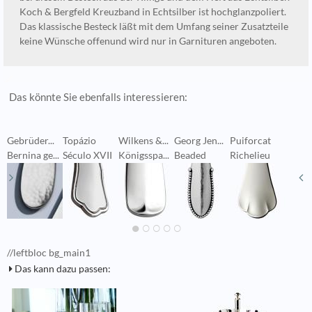
Koch & Bergfeld Kreuzband in Echtsilber ist hochglanzpoliert.
Das klassische Besteck läßt mit dem Umfang seiner Zusatzteile
keine Wünsche offenund wird nur in Garnituren angeboten.
Das könnte Sie ebenfalls interessieren:
Gebrüder...
Topázio
Wilkens &...
Georg Jen...
Puiforcat
G
Bernina ge...
Século XVII
Königsspa...
Beaded
Richelieu
A
//leftbloc bg_main1
Das kann dazu passen: