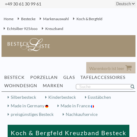
+49 30 61 30 99 61
Home
Bestecke
Markenauswahl
Koch & Bergfeld
Echtsilber 925/ooo
Kreuzband
Warenkorb ist leer
BESTECK
PORZELLAN
GLAS
TAFELACCESSOIRES
WOHNDESIGN
MARKEN
Silberbesteck
Kinderbesteck
Essstäbchen
Made in Germany
Made in France
preisgünstiges Besteck
Nachkaufservice
Koch & Bergfeld Kreuzband Besteck