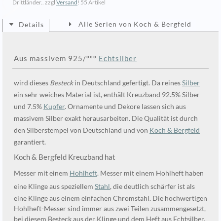
Drittländer.. zzgl
Versand
!
55 Artikel
Alle Serien von Koch & Bergfeld
Details
Aus massivem 925/ººº
Echtsilber
wird dieses
Besteck
in Deutschland gefertigt. Da reines
Silber
ein sehr weiches Material ist, enthält Kreuzband 92.5% Silber
und 7.5%
Kupfer
. Ornamente und Dekore lassen sich aus
massivem Silber exakt herausarbeiten. Die Qualität ist durch
den Silberstempel von Deutschland und von
Koch & Bergfeld
garantiert.
Koch & Bergfeld Kreuzband hat
Messer mit einem
Hohlheft
. Messer mit einem Hohlheft haben
eine Klinge aus speziellem
Stahl
, die deutlich schärfer ist als
eine Klinge aus einem einfachen Chromstahl. Die hochwertigen
Hohlheft-Messer sind immer aus zwei Teilen zusammengesetzt,
bei diesem Besteck aus der Klinge und dem Heft aus Echtsilber.