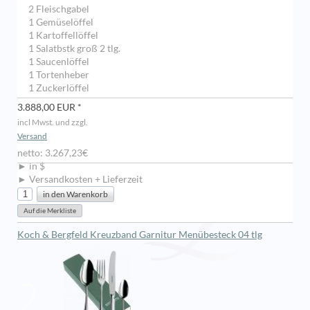
2 Fleischgabel
1 Gemüselöffel
1 Kartoffellöffel
1 Salatbstk groß 2 tlg.
1 Saucenlöffel
1 Tortenheber
1 Zuckerlöffel
3.888,00 EUR *
incl Mwst. und zzgl.
Versand
netto: 3.267,23€
► in $
► Versandkosten + Lieferzeit
Koch & Bergfeld Kreuzband Garnitur Menübesteck 04 tlg