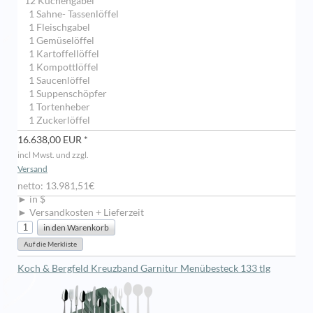
12 Kuchengabel
1 Sahne- Tassenlöffel
1 Fleischgabel
1 Gemüselöffel
1 Kartoffellöffel
1 Kompottlöffel
1 Saucenlöffel
1 Suppenschöpfer
1 Tortenheber
1 Zuckerlöffel
16.638,00 EUR *
incl Mwst. und zzgl.
Versand
netto: 13.981,51€
► in $
► Versandkosten + Lieferzeit
Koch & Bergfeld Kreuzband Garnitur Menübesteck 133 tlg