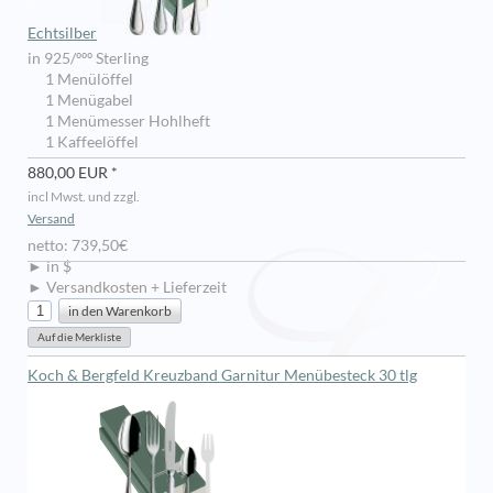
Echtsilber
in 925/ººº Sterling
1 Menülöffel
1 Menügabel
1 Menümesser Hohlheft
1 Kaffeelöffel
880,00 EUR *
incl Mwst. und zzgl.
Versand
netto: 739,50€
► in $
► Versandkosten + Lieferzeit
Koch & Bergfeld Kreuzband Garnitur Menübesteck 30 tlg