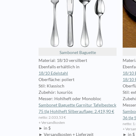
Sambonet Baguette
Material: 18/10 versilbert
Materia
Ebenfalls erhältlich in
Ebenfal
18/10 Edelstahl
18/10 
Oberfläche: poliert
18/10 
Stil: Klassisch
Oberflä
Zubehör: luxuriös
Stil: e
Messer: Hohlheft oder Monobloc
Zubehö
Sambonet Baguette Garnitur Tafelbesteck
Messer
75 tlg Hohlheft Silberauflage: 2.419,90 €
Sambon
netto: 2.033,53 €
36 tlg 
+ Versandkosten
netto: 1
► in $
+ Versa
► Versandkosten + Lieferzeit
► in $