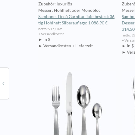
Zubehör: luxuriös
Zubehö
Messer: Hohlheft oder Monobloc
Messer
Sambonet Decó Garnitur Tafelbesteck 36
Sambon
tlg Hohlheft Silberauflage: 1.088,90 €
Dessert
netto: 915,04 €
314,50
+ Versandkosten
netto: 2
► in $
+ Versa
► Versandkosten + Lieferzeit
► in $
► Vers