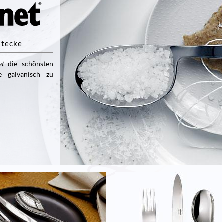
stecke
et
die schönsten
e galvanisch zu