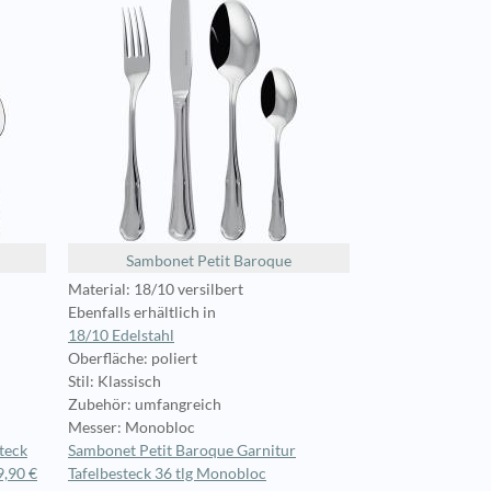
Sambonet Petit Baroque
Material: 18/10 versilbert
Ebenfalls erhältlich in
18/10 Edelstahl
Oberfläche: poliert
Stil: Klassisch
Zubehör: umfangreich
Messer: Monobloc
teck
Sambonet Petit Baroque Garnitur
9,90 €
Tafelbesteck 36 tlg Monobloc