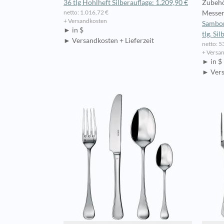
36 tlg Hohlheft Silberauflage: 1.209,90 €
Zubehö
netto: 1.016,72 €
Messer
+ Versandkosten
Sambon
► in $
tlg. Si
► Versandkosten + Lieferzeit
netto: 5
+ Versa
► in $
► Vers