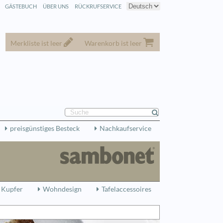
GÄSTEBUCH
ÜBER UNS
RÜCKRUFSERVICE
Merkliste ist leer
Warenkorb ist leer
preisgünstiges Besteck
Nachkaufservice
 Kupfer
Wohndesign
Tafelaccessoires