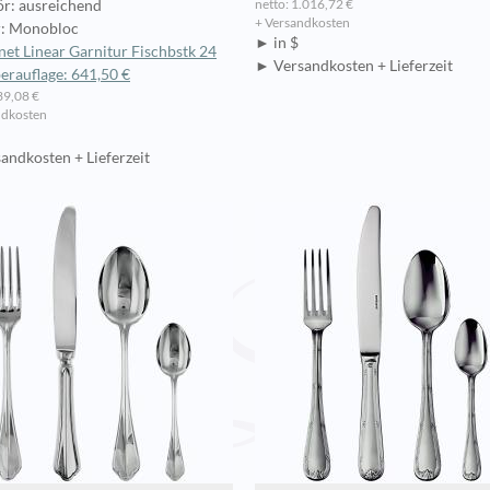
netto: 1.016,72 €
r: ausreichend
+ Versandkosten
: Monobloc
► in $
et Linear Garnitur Fischbstk 24
► Versandkosten + Lieferzeit
lberauflage: 641,50 €
39,08 €
ndkosten
andkosten + Lieferzeit