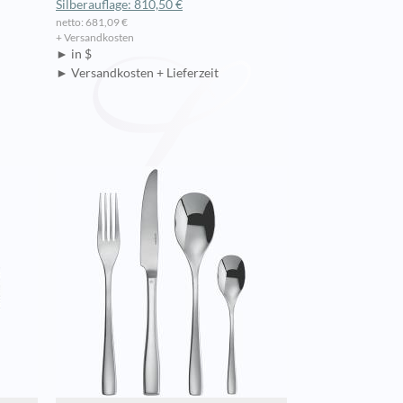
Silberauflage: 810,50 €
netto: 681,09 €
+ Versandkosten
► in $
► Versandkosten + Lieferzeit