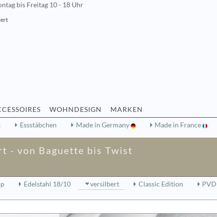
ntag bis Freitag 10 - 18 Uhr
bert
CCESSOIRES
WOHNDESIGN
MARKEN
k
Essstäbchen
Made in Germany
Made in France
t - von Baguette bis Twist
op
Edelstahl 18/10
versilbert
Classic Edition
PVD