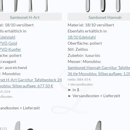
Sambonet H-Art
Sambonet Hannah
l: 18/10 versilbert
Material: 18/10 versilbert
ls erhältlich in
Ebenfalls erhältlich in
Edelstahl
18/10 Edelstahl
 PVD Gold
Oberfläche: poliert
PVD Kupfer
Stil: Zeitlos
che: poliert
Zubehör: luxuriös
xtravagant
Messer: Monobloc
r: ausreichend
Sambonet Hannah Garnitur Tafelb
: Monobloc
36 tlg Monobloc Silberauflage: 1.0
netto: 884,45 €
et H-Art Garnitur Tafelbesteck 24
+ Versandkosten
nobloc Silberauflage: 677,50 €
► in $
69,33 €
► Versandkosten + Lieferzeit
ndkosten
andkosten + Lieferzeit