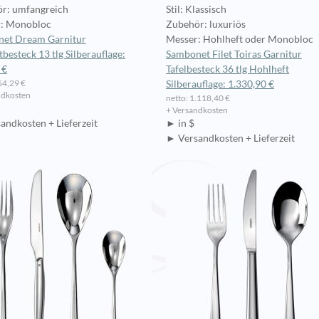
r: umfangreich
Stil: Klassisch
: Monobloc
Zubehör: luxuriös
et Dream Garnitur
Messer: Hohlheft oder Monobloc
besteck 13 tlg Silberauflage:
Sambonet Filet Toiras Garnitur
 €
Tafelbesteck 36 tlg Hohlheft
64,29 €
Silberauflage: 1.330,90 €
ndkosten
netto: 1.118,40 €
+ Versandkosten
andkosten + Lieferzeit
► in $
► Versandkosten + Lieferzeit