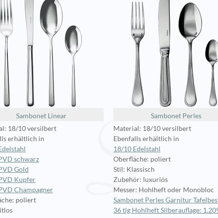
Sambonet Linear
Sambonet Perles
l: 18/10 versilbert
Material: 18/10 versilbert
ls erhältlich in
Ebenfalls erhältlich in
Edelstahl
18/10 Edelstahl
PVD schwarz
Oberfläche: poliert
 PVD Gold
Stil: Klassisch
PVD Kupfer
Zubehör: luxuriös
 PVD Champagner
Messer: Hohlheft oder Monobloc
che: poliert
Sambonet Perles Garnitur Tafelbes
itlos
36 tlg Hohlheft Silberauflage: 1.20