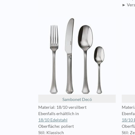
► Vers
Sambonet Decó
Material: 18/10 versilbert
Materia
Ebenfalls erhältlich in
Ebenfal
18/10 Edelstahl
18/10 
Oberfläche: poliert
Oberflä
Stil: Klassisch
Stil: Ze