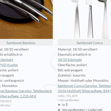
Sambonet Bamboo
Sambonet Conca
l: 18/10 versilbert
Material: 18/10 versilbert
ls erhältlich in
Ebenfalls erhältlich in
Edelstahl
18/10 Edelstahl
PVD Kupfer
Oberfläche: poliert
che: poliert
Stil: extravagant
xtravagant
Zubehör: luxuriös
r: umfangreich
Messer: Hohlheft oder Monobloc
: Monobloc
Sambonet Conca Garnitur Tafelbes
et Bamboo Garnitur Tafelbesteck
24 tlg Hohlheft Silberauflage: 834,
netto: 701,60 €
Silberauflage: 1.226,68 €
+ Versandkosten
.030,82 €
► in $
ndkosten
► Versandkosten + Lieferzeit