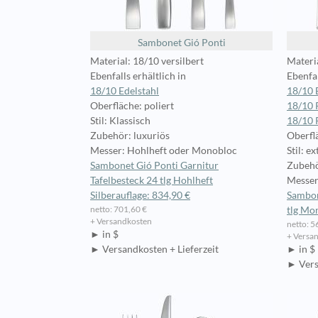
Sambonet Gió Ponti
Material: 18/10 versilbert
Materia
Ebenfalls erhältlich in
Ebenfal
18/10 Edelstahl
18/10 
Oberfläche: poliert
18/10
Stil: Klassisch
18/10 
Zubehör: luxuriös
Oberflä
Messer: Hohlheft oder Monobloc
Stil: e
Sambonet Gió Ponti Garnitur
Zubehö
Tafelbesteck 24 tlg Hohlheft
Messer
Silberauflage: 834,90 €
Sambon
netto: 701,60 €
tlg Mo
+ Versandkosten
netto: 5
► in $
+ Versa
► Versandkosten + Lieferzeit
► in $
► Vers