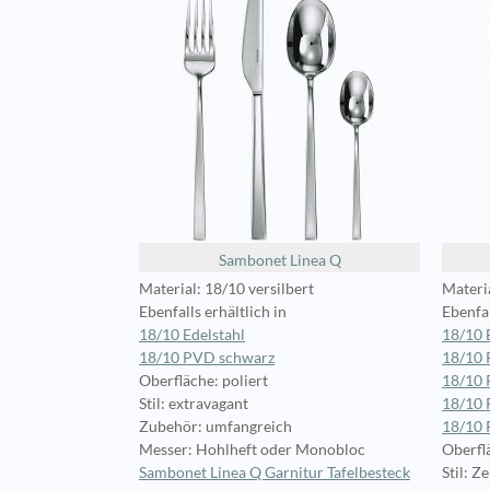
Sambonet Linea Q
Material: 18/10 versilbert
Materia
Ebenfalls erhältlich in
Ebenfal
18/10 Edelstahl
18/10 
18/10 PVD schwarz
18/10 
Oberfläche: poliert
18/10
Stil: extravagant
18/10 
Zubehör: umfangreich
18/10
Messer: Hohlheft oder Monobloc
Oberflä
Sambonet Linea Q Garnitur Tafelbesteck
Stil: Ze