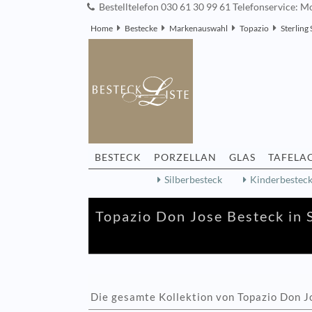
Bestelltelefon 030 61 30 99 61 Telefonservice: Mo
Home
Bestecke
Markenauswahl
Topazio
Sterling 
BESTECK
PORZELLAN
GLAS
TAFELA
Silberbesteck
Kinderbestec
Topazio Don Jose Besteck in S
Die gesamte Kollektion von Topazio Don J