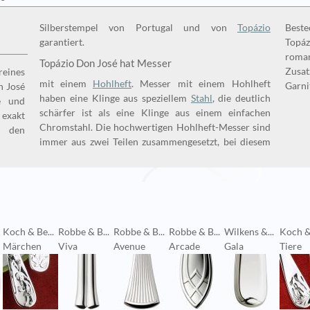
Silberstempel von Portugal und von
Topázio
Beste
garantiert.
Topáz
roma
Topázio Don José hat Messer
Zusa
efertigt. Da reines
mit einem
Hohlheft
. Messer mit einem Hohlheft
Garni
n José
haben eine Klinge aus speziellem
Stahl
, die deutlich
e und
schärfer ist als eine Klinge aus einem einfachen
exakt
Chromstahl. Die hochwertigen Hohlheft-Messer sind
h den
immer aus zwei Teilen zusammengesetzt, bei diesem
Koch & Be...
Robbe & B...
Robbe & B...
Robbe & B...
Wilkens &...
Koch & 
Märchen
Viva
Avenue
Arcade
Gala
Tiere