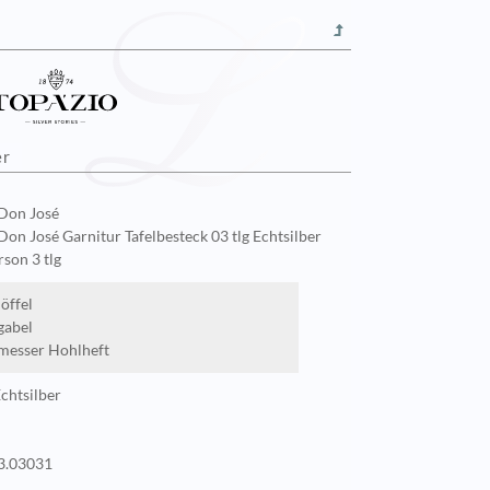
er
Don José
Don José Garnitur Tafelbesteck 03 tlg Echtsilber
rson 3 tlg
öffel
gabel
messer Hohlheft
Echtsilber
3.03031