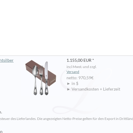
htsilber
1.155,00 EUR *
incl Mwst. und zzgl.
Versand
netto: 970,59€
► in $
► Versandkosten + Lieferzeit
n.
steuer des Lieferlandes. Die angezeigten Netto-Preise gelten für den Export in Drittländ
io