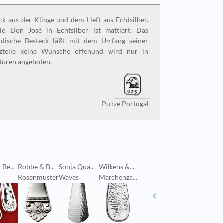
ck aus der Klinge und dem Heft aus Echtsilber.
io Don José in Echtsilber ist mattiert. Das
ntische Besteck läßt mit dem Umfang seiner
tzteile keine Wünsche offenund wird nur in
turen angeboten.
Punze Portugal
Be...
Robbe & B...
Sonja Qua...
Wilkens &...
Wilkens &...
Robbe & 
Rosenmuster
Waves
Märchenza...
Margeriten
Jardin