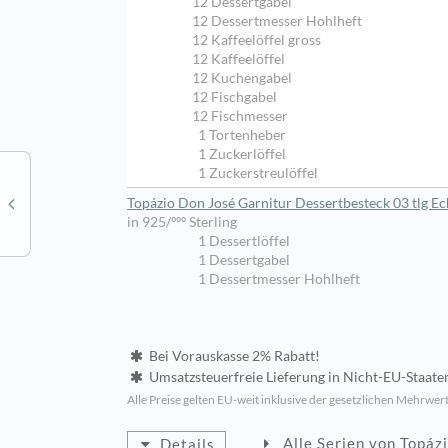
12 Dessertgabel
12 Dessertmesser Hohlheft
12 Kaffeelöffel gross
12 Kaffeelöffel
12 Kuchengabel
12 Fischgabel
12 Fischmesser
1 Tortenheber
1 Zuckerlöffel
1 Zuckerstreulöffel
Topázio Don José Garnitur Dessertbesteck 03 tlg Ec
in 925/ººº Sterling
1 Dessertlöffel
1 Dessertgabel
1 Dessertmesser Hohlheft
Bei Vorauskasse 2% Rabatt!
Umsatzsteuerfreie Lieferung in Nicht-EU-Staate
Alle Preise gelten EU-weit inklusive der gesetzlichen Mehrwert
Alle Serien von Topáz
Details