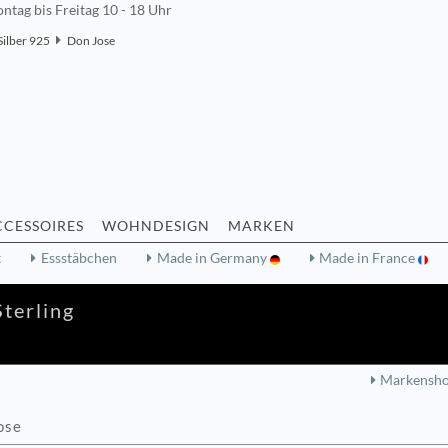
ntag bis Freitag 10 - 18 Uhr
Silber 925
Don Jose
CCESSOIRES
WOHNDESIGN
MARKEN
k
Essstäbchen
Made in Germany
Made in France
terling
Markensh
ose