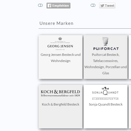
Unsere Marken
Georg Jensen Besteck und
Puiforcat Besteck,
Wohndesign
Tafelaccessoires,
Wohndesign, Porzellan und
Glas
Koch & Bergfeld Besteck
Sonja Quandt Besteck