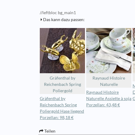
//leftbloc bg_main1
Das kann dazu passen:
Gräfenthal by
Raynaud Histoire
Reichenbach Spring
Naturelle
M
Poliergold
Raynaud Histoire
D
Gräfenthal by
Naturelle Assiette à soja
G
Reichenbach Spring
Porzellan: 43,48 €
Poliergold Hase liegend
Porzellan: 98,18 €
Teilen