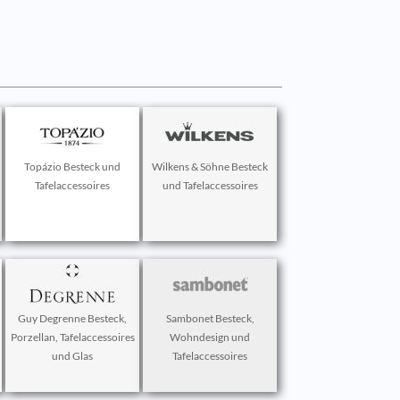
Topázio Besteck und
Wilkens & Söhne Besteck
Tafelaccessoires
und Tafelaccessoires
Guy Degrenne Besteck,
Sambonet Besteck,
Porzellan, Tafelaccessoires
Wohndesign und
und Glas
Tafelaccessoires