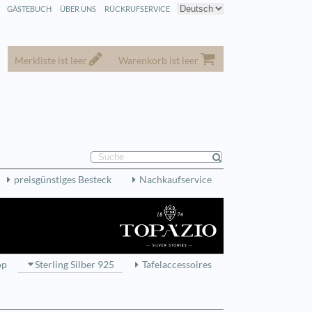
GÄSTEBUCH
ÜBER UNS
RÜCKRUFSERVICE
Merkliste ist leer
Warenkorb ist leer
preisgünstiges Besteck
Nachkaufservice
op
Sterling Silber 925
Tafelaccessoires