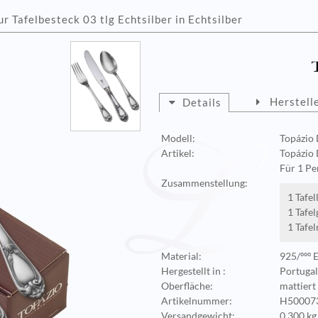
r Tafelbesteck 03 tlg Echtsilber in Echtsilber
Herstell
Details
Modell:
Topázio 
Artikel:
Topázio 
Für 1 Pe
Zusammenstellung:
1 Tafell
1 Tafel
1 Tafel
Material:
925/ººº 
Hergestellt in :
Portugal
Oberfläche:
mattiert
Artikelnummer:
H50007
Versandgewicht:
0,300 kg