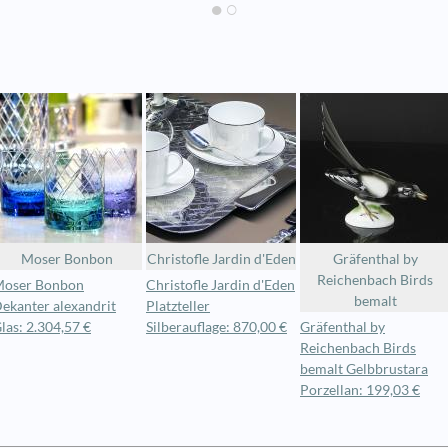
Moser Bonbon
Christofle Jardin d'Eden
Gräfenthal by
Reichenbach Birds
oser Bonbon
Christofle Jardin d'Eden
bemalt
ekanter alexandrit
Platzteller
las: 2.304,57 €
Silberauflage: 870,00 €
Gräfenthal by
Reichenbach Birds
bemalt Gelbbrustara
Porzellan: 199,03 €