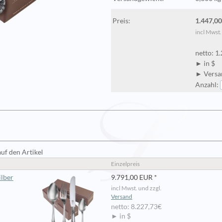
Preis:
1.447,0
incl Mwst.
netto: 1
► in $
► Versan
Anzahl:
auf den Artikel
Einzelpreis
ilber
9.791,00 EUR *
incl Mwst. und zzgl.
Versand
netto: 8.227,73€
► in $