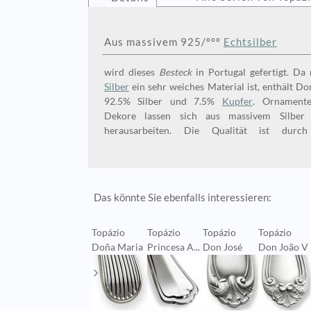
Aus massivem 925/ººº
Echtsilber
wird dieses
Besteck
in Portugal g
Silber
ein sehr weiches Material ist, enthält Do
92.5% Silber und 7.5%
Kupfer
. Ornament
Dekore lassen sich aus massivem Silber 
herausarbeiten. Die Qualität ist durc
Das könnte Sie ebenfalls interessieren:
Topázio
Topázio
Topázio
Topázio
Doña Maria
Princesa A...
Don José
Don João V