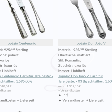
Topázio Centenário
Topázio Don João V
l: 925/ººº Sterling
Material: 925/ººº Sterling
che: poliert
Oberfläche: mattiert
uxuriös
Stil: Romantisch
r: luxuriös
Zubehör: luxuriös
: Hohlheft
Messer: Hohlheft
o Centenário Garnitur Tafelbesteck
Topázio Don João V Garnitur
Echtsilber: 1.595,00 €
Tafelbesteck 03 tlg Echtsilber: 1.6
.340,34 €
netto: 1.352,10 €
ndkosten
+ Versandkosten
► in $
andkosten + Lieferzeit
► Versandkosten + Lieferzeit