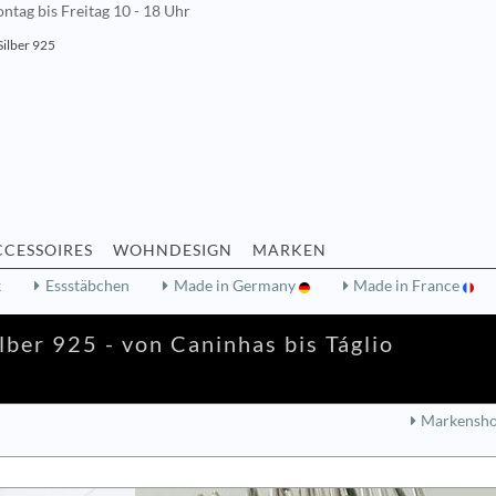
ntag bis Freitag 10 - 18 Uhr
Silber 925
CCESSOIRES
WOHNDESIGN
MARKEN
k
Essstäbchen
Made in Germany
Made in France
ilber 925 - von Caninhas bis Táglio
Markensh