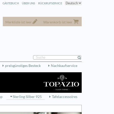
GÄSTEBUCH
ÜBER UNS
RÜCKRUFSERVICE
Merkliste ist leer
Warenkorb ist leer
preisgünstiges Besteck
Nachkaufservice
op
Sterling Silber 925
Tafelaccessoires