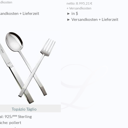
ndkosten
netto: 8.995,21 €
+ Versandkosten
andkosten + Lieferzeit
► in $
► Versandkosten + Lieferzeit
Topázio Táglio
l: 925/ººº Sterling
che: poliert