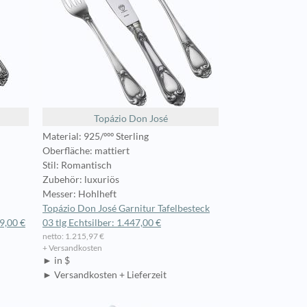
Topázio Don José
Material: 925/ººº Sterling
Oberfläche: mattiert
Stil: Romantisch
Zubehör: luxuriös
Messer: Hohlheft
Topázio Don José Garnitur Tafelbesteck
09,00 €
03 tlg Echtsilber: 1.447,00 €
netto: 1.215,97 €
+ Versandkosten
► in $
► Versandkosten + Lieferzeit