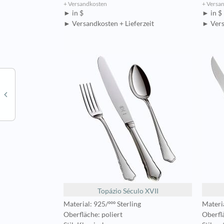
+ Versandkosten
+ Versa
► in $
► in $
► Versandkosten + Lieferzeit
► Vers
Topázio Século XVII
Material: 925/ººº Sterling
Materia
Oberfläche: poliert
Oberflä