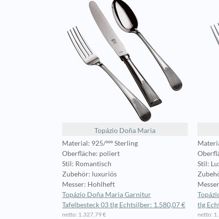
Topázio Doña Maria
Material: 925/ººº Sterling
Materia
Oberfläche: poliert
Oberflä
Stil: Romantisch
Stil: L
Zubehör: luxuriös
Zubehö
Messer: Hohlheft
Messer
Topázio Doña Maria Garnitur
Topázi
Tafelbesteck 03 tlg Echtsilber: 1.580,07 €
tlg Ech
netto: 1.327,79 €
netto: 1