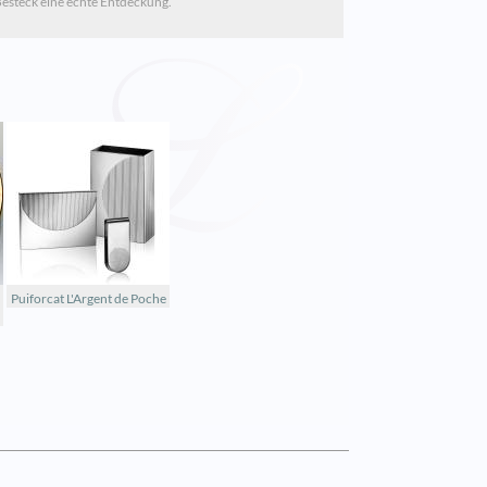
Besteck eine echte Entdeckung.
Puiforcat L'Argent de Poche