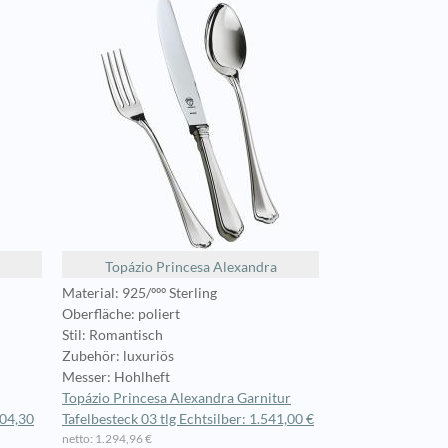
Topázio Princesa Alexandra
Material: 925/ººº Sterling
Oberfläche: poliert
Stil: Romantisch
Zubehör: luxuriös
Messer: Hohlheft
Topázio Princesa Alexandra Garnitur
704,30
Tafelbesteck 03 tlg Echtsilber: 1.541,00 €
netto: 1.294,96 €