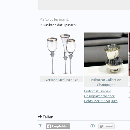
//leftbloc bg_main1
Das kann dazu passen:
Versace Medusa d'Or
Puiforcat Collection
Champagne
Puiforcat Timbale
Champagnerbecher
Echtsilber: 1.150,00 €
Teilen