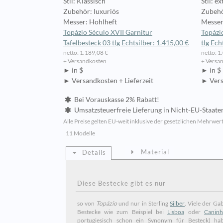
Stil: Klassisch
Stil: e
Zubehör: luxuriös
Zubehö
Messer: Hohlheft
Messer
Topázio Século XVII Garnitur
Topázio
Tafelbesteck 03 tlg Echtsilber: 1.415,00 €
tlg Ech
netto: 1.189,08 €
netto: 1
+ Versandkosten
+ Versa
► in $
► in $
► Versandkosten + Lieferzeit
► Vers
Bei Vorauskasse 2% Rabatt!
Umsatzsteuerfreie Lieferung in Nicht-EU-Staate
Alle Preise gelten EU-weit inklusive der gesetzlichen Mehrwert
11 Modelle
Material
Details
Diese Bestecke gibt es nur
so von
Topázio
und nur in Sterling
Silber
. Viele der Gabeln der
Bestecke wie zum Beispiel bei
Lisboa
oder
Caninh
portugiesisch schon ein Synonym für Besteck) ha