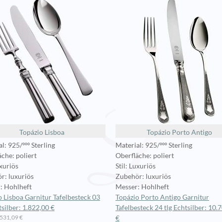
Topázio Lisboa
Topázio Porto Antigo
l: 925/ººº Sterling
Material: 925/ººº Sterling
che: poliert
Oberfläche: poliert
uxuriös
Stil: Luxuriös
r: luxuriös
Zubehör: luxuriös
: Hohlheft
Messer: Hohlheft
o Lisboa Garnitur Tafelbesteck 03
Topázio Porto Antigo Garnitur
tsilber: 1.822,00 €
Tafelbesteck 24 tlg Echtsilber: 10.
.531,09 €
€