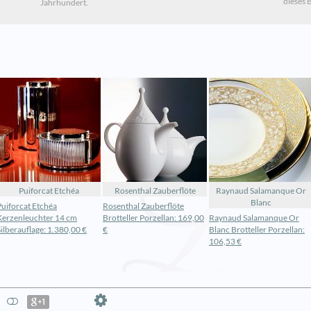
dieses 
Jahrhundert.
Puiforcat Etchéa
Rosenthal Zauberflöte
Raynaud Salamanque Or
Blanc
Puiforcat Etchéa
Rosenthal Zauberflöte
Kerzenleuchter 14 cm
Brotteller Porzellan: 169,00
Raynaud Salamanque Or
Silberauflage: 1.380,00 €
€
Blanc Brotteller Porzellan:
106,53 €