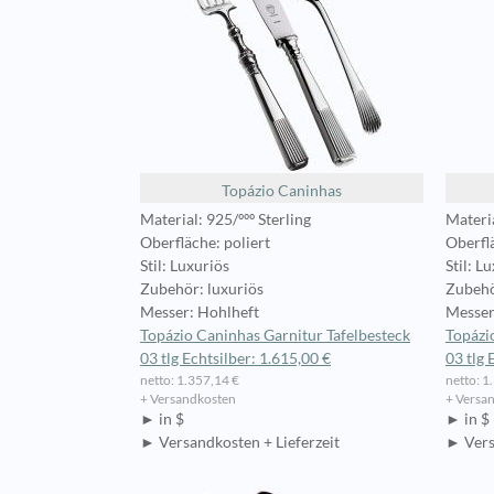
Topázio Caninhas
Material: 925/ººº Sterling
Materia
Oberfläche: poliert
Oberflä
Stil: Luxuriös
Stil: L
Zubehör: luxuriös
Zubehö
Messer: Hohlheft
Messer
Topázio Caninhas Garnitur Tafelbesteck
Topázi
03 tlg Echtsilber: 1.615,00 €
03 tlg 
netto: 1.357,14 €
netto: 1
+ Versandkosten
+ Versa
► in $
► in $
► Versandkosten + Lieferzeit
► Vers