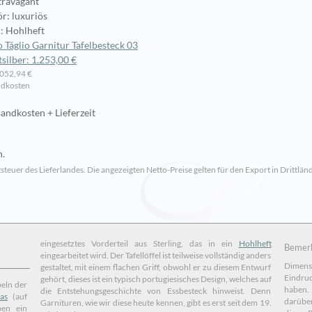
xtravagant
r: luxuriös
: Hohlheft
 Táglio Garnitur Tafelbesteck 03
tsilber: 1.253,00 €
.052,94 €
ndkosten
andkosten + Lieferzeit
n.
steuer des Lieferlandes. Die angezeigten Netto-Preise gelten für den Export in Drittländ
eingesetztes Vorderteil aus Sterling, das in ein
Hohlheft
Bemerk
eingearbeitet wird. Der Tafellöffel ist teilweise vollständig anders
Dimensi
gestaltet, mit einem flachen Griff, obwohl er zu diesem Entwurf
Eindru
gehört, dieses ist ein typisch portugiesisches Design, welches auf
haben. Die Angaben der Längen der Einzelteile bei uns gi
die Entstehungsgeschichte von Essbesteck hinweist. Denn
as
(auf
darüber Auskunft. Für
Garnituren, wie wir diese heute kennen, gibt es erst seit dem 19.
ben ein