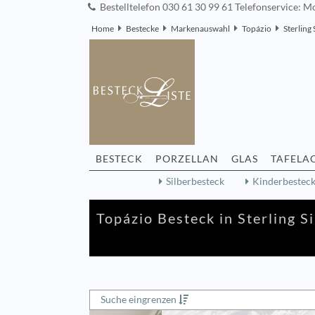
Bestelltelefon 030 61 30 99 61 Telefonservice: Mo
Home
Bestecke
Markenauswahl
Topázio
Sterling 
BESTECK
PORZELLAN
GLAS
TAFELA
Silberbesteck
Kinderbestec
Topázio Besteck in Sterling S
Suche eingrenzen