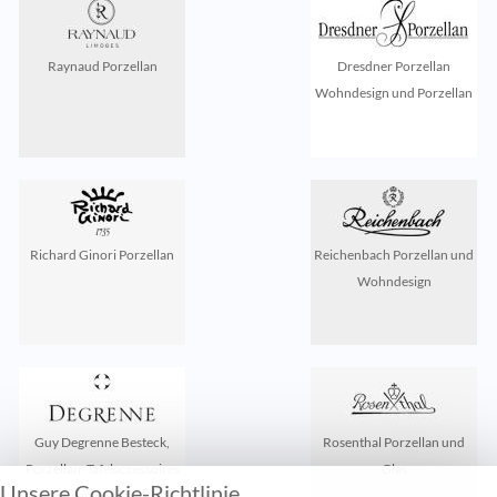
Raynaud Porzellan
Dresdner Porzellan
Wohndesign und Porzellan
Richard Ginori Porzellan
Reichenbach Porzellan und
Wohndesign
Guy Degrenne Besteck,
Rosenthal Porzellan und
Porzellan, Tafelaccessoires
Glas
Unsere Cookie-Richtlinie
und Glas