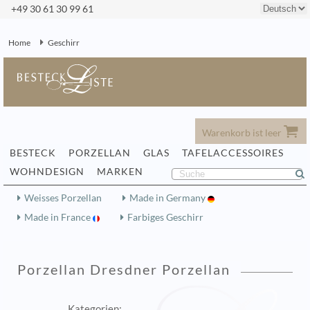
+49 30 61 30 99 61
Home
Geschirr
Warenkorb ist leer
BESTECK
PORZELLAN
GLAS
TAFELACCESSOIRES
WOHNDESIGN
MARKEN
Weisses Porzellan
Made in Germany
Made in France
Farbiges Geschirr
Porzellan Dresdner Porzellan
Kategorien: