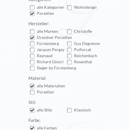
alle Kategorien
Wohndesign
Porzellan
Hersteller:
alle Marken
Christofle
Dresdner Porzellan
Fürstenberg
Guy Degrenne
Jacques Pergay
Puiforcat
Raynaud
Reichenbach
Richard Ginori
Rosenthal
Sieger by Fürstenberg
Material:
alle Materialien
Porzellan
Stil:
alle Stile
Klassisch
Farbe:
alle Farben