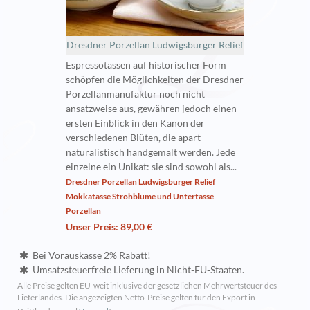
Dresdner Porzellan Ludwigsburger Relief
Espressotassen auf historischer Form
schöpfen die Möglichkeiten der Dresdner
Porzellanmanufaktur noch nicht
ansatzweise aus, gewähren jedoch einen
ersten Einblick in den Kanon der
verschiedenen Blüten, die apart
naturalistisch handgemalt werden. Jede
einzelne ein Unikat: sie sind sowohl als...
Dresdner Porzellan Ludwigsburger Relief
Mokkatasse Strohblume und Untertasse
Porzellan
Unser Preis: 89,00 €
Bei Vorauskasse 2% Rabatt!
Umsatzsteuerfreie Lieferung in Nicht-EU-Staaten.
Alle Preise gelten EU-weit inklusive der gesetzlichen Mehrwertsteuer des
Lieferlandes. Die angezeigten Netto-Preise gelten für den Export in