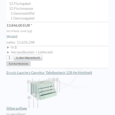
12 Fischgabel
12 Fischmesser
1 Gemüselöffel
1 Gemüsegabel
13.846,00 EUR *
incl Mwst. und zzgl.
Versand
netto: 11.635,29€
► in $
► Versandkosten + Lieferzeit
Ercuis Lauriers Garnitur Tafelbesteck 128 tlg Hohlheft
Silberauflage
in versilbert