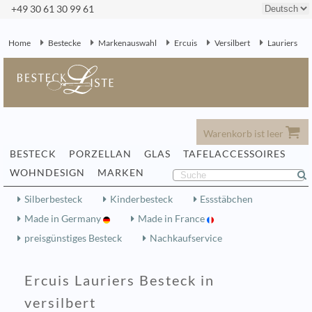
+49 30 61 30 99 61
Home
Bestecke
Markenauswahl
Ercuis
Versilbert
Lauriers
Warenkorb ist leer
BESTECK
PORZELLAN
GLAS
TAFELACCESSOIRES
WOHNDESIGN
MARKEN
Silberbesteck
Kinderbesteck
Essstäbchen
Made in Germany
Made in France
preisgünstiges Besteck
Nachkaufservice
Ercuis Lauriers Besteck in
versilbert