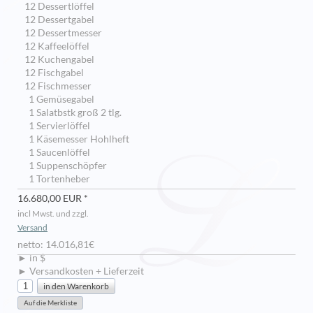
12 Dessertlöffel
12 Dessertgabel
12 Dessertmesser
12 Kaffeelöffel
12 Kuchengabel
12 Fischgabel
12 Fischmesser
1 Gemüsegabel
1 Salatbstk groß 2 tlg.
1 Servierlöffel
1 Käsemesser Hohlheft
1 Saucenlöffel
1 Suppenschöpfer
1 Tortenheber
16.680,00 EUR *
incl Mwst. und zzgl.
Versand
netto: 14.016,81€
► in $
► Versandkosten + Lieferzeit