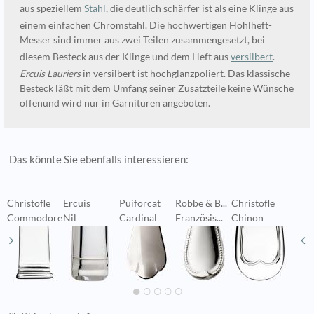
aus speziellem
Stahl
, die deutlich schärfer ist als eine Klinge aus
einem einfachen Chromstahl. Die hochwertigen Hohlheft-
Messer sind immer aus zwei Teilen zusammengesetzt, bei
diesem Besteck aus der Klinge und dem Heft aus
versilbert
.
Ercuis Lauriers
in versilbert ist hochglanzpoliert. Das klassische
Besteck läßt mit dem Umfang seiner Zusatzteile keine Wünsche
offenund wird nur in Garnituren angeboten.
Das könnte Sie ebenfalls interessieren:
Christofle
Ercuis
Puiforcat
Robbe & B...
Christofle
S
Commodore
Nil
Cardinal
Französis...
Chinon
A