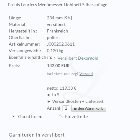
Ercuis Lauriers Menümesser Hohlheft Silberauflage
Länge:
234 mm [9¼]
Material:
versilbert
Hergestellt in :
Frankreich
Oberfläche:
poliert
Artikelnummer:
J000202.0611
Versandgewicht:
0,120 kg
Ebenfalls erhältlich in:
Versilbert Dekorgold
Preis:
142,00 EUR
incl Mwst. und zzgl.
Versand
netto: 119,33 €
► in $
► Versandkosten + Lieferzeit
Anzahl:
Garnituren
Einzelteile
Garnituren in versilbert