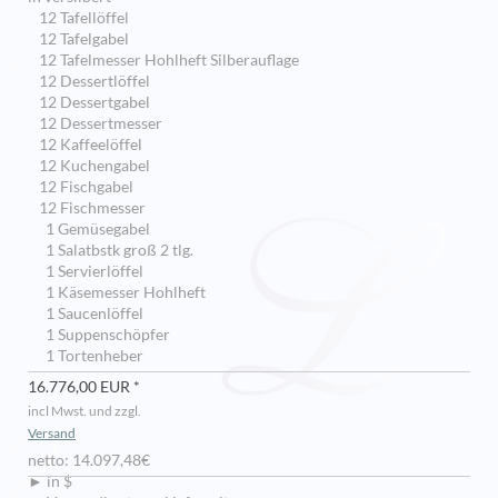
12 Tafellöffel
12 Tafelgabel
12 Tafelmesser Hohlheft Silberauflage
12 Dessertlöffel
12 Dessertgabel
12 Dessertmesser
12 Kaffeelöffel
12 Kuchengabel
12 Fischgabel
12 Fischmesser
1 Gemüsegabel
1 Salatbstk groß 2 tlg.
1 Servierlöffel
1 Käsemesser Hohlheft
1 Saucenlöffel
1 Suppenschöpfer
1 Tortenheber
16.776,00 EUR *
incl Mwst. und zzgl.
Versand
netto: 14.097,48€
► in $