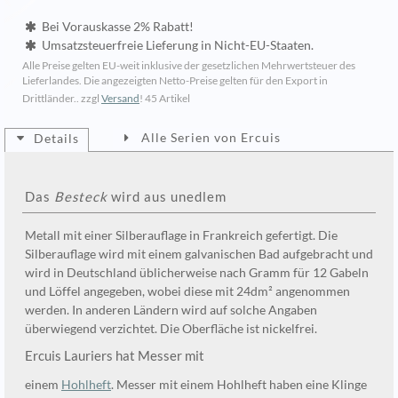
Bei Vorauskasse 2% Rabatt!
Umsatzsteuerfreie Lieferung in Nicht-EU-Staaten.
Alle Preise gelten EU-weit inklusive der gesetzlichen Mehrwertsteuer des
Lieferlandes. Die angezeigten Netto-Preise gelten für den Export in
Drittländer.. zzgl
Versand
!
45 Artikel
Alle Serien von Ercuis
Details
Das
Besteck
wird aus unedlem
Metall mit einer Silberauflage in Frankreich gefertigt. Die
Silberauflage wird mit einem galvanischen Bad aufgebracht und
wird in Deutschland üblicherweise nach Gramm für 12 Gabeln
und Löffel angegeben, wobei diese mit 24dm² angenommen
werden. In anderen Ländern wird auf solche Angaben
überwiegend verzichtet. Die Oberfläche ist nickelfrei.
Ercuis Lauriers hat Messer mit
einem
Hohlheft
. Messer mit einem Hohlheft haben eine Klinge