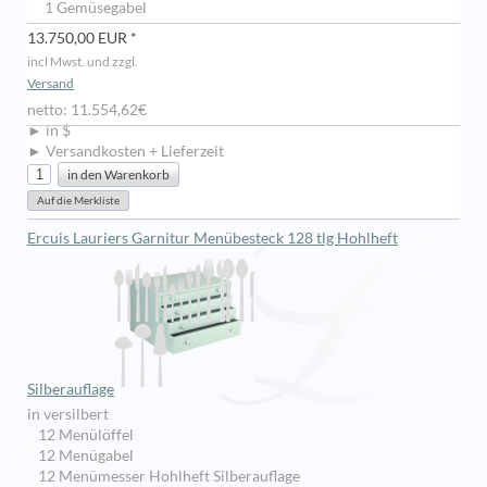
1 Gemüsegabel
13.750,00 EUR *
incl Mwst. und zzgl.
Versand
netto: 11.554,62€
► in $
► Versandkosten + Lieferzeit
Ercuis Lauriers Garnitur Menübesteck 128 tlg Hohlheft
Silberauflage
in versilbert
12 Menülöffel
12 Menügabel
12 Menümesser Hohlheft Silberauflage