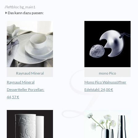
//leftbloc bg_main1
Das kann dazu passen:
Raynaud Mineral
mono Pico
Raynaud Mineral
Mono Pico Walnussöffner
Dessertteller Porzellan:
Edelstahl: 24,00 €
44,57 €