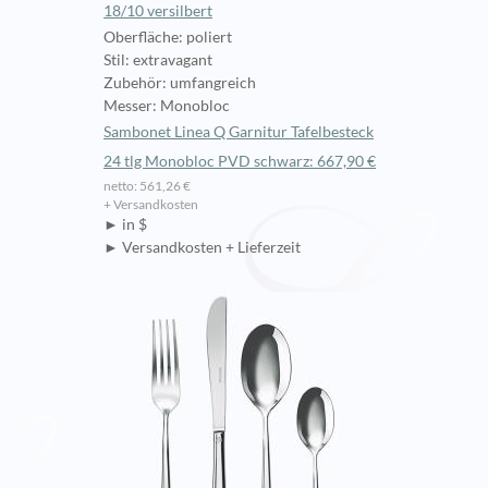
18/10 versilbert
Oberfläche: poliert
Stil: extravagant
Zubehör: umfangreich
Messer: Monobloc
Sambonet Linea Q Garnitur Tafelbesteck
24 tlg Monobloc PVD schwarz: 667,90 €
netto: 561,26 €
+ Versandkosten
► in $
► Versandkosten + Lieferzeit