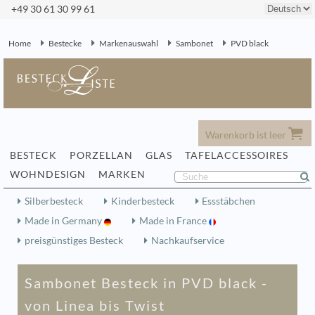
+49 30 61 30 99 61
Home
Bestecke
Markenauswahl
Sambonet
PVD black
Warenkorb ist leer
BESTECK
PORZELLAN
GLAS
TAFELACCESSOIRES
WOHNDESIGN
MARKEN
Silberbesteck
Kinderbesteck
Essstäbchen
Made in Germany
Made in France
preisgünstiges Besteck
Nachkaufservice
Sambonet Besteck in PVD black -
von Linea bis Twist