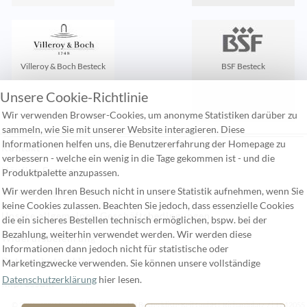
Villeroy & Boch Besteck
BSF Besteck
Unsere Cookie-Richtlinie
Wir verwenden Browser-Cookies, um anonyme Statistiken darüber zu
sammeln, wie Sie mit unserer Website interagieren. Diese
Informationen helfen uns, die Benutzererfahrung der Homepage zu
Kontakt
verbessern - welche ein wenig in die Tage gekommen ist - und die
Häufige Fragen
Produktpalette anzupassen.
Wir werden Ihren Besuch nicht in unsere Statistik aufnehmen, wenn Sie
Versandkosten
keine Cookies zulassen. Beachten Sie jedoch, dass essenzielle Cookies
Unsere allgemeinen Geschäftsbedingungen
die ein sicheres Bestellen technisch ermöglichen, bspw. bei der
Bezahlung, weiterhin verwendet werden. Wir werden diese
Widerufsbelehrung
Informationen dann jedoch nicht für statistische oder
Datenschutzerklärung
Marketingzwecke verwenden. Sie können unsere vollständige
Datenschutzerklärung
hier lesen.
Impressum
© 2006 - 2026 Besteckliste Keil GmbH Besteckliste Keil GmbH | Richardplatz 7 | D-12055