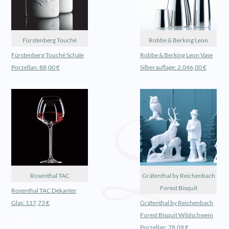
Fürstenberg Touché
Robbe & Berking Leon
Fürstenberg Touché Schale
Robbe & Berking Leon Vase
Porzellan: 88,00 €
Silberauflage: 2.046,00 €
Rosenthal TAC
Gräfenthal by Reichenbach
Forest Bisquit
Rosenthal TAC Dekanter
Glas: 117,73 €
Gräfenthal by Reichenbach
Forest Bisquit Wildschwein
Porzellan: 78,09 €