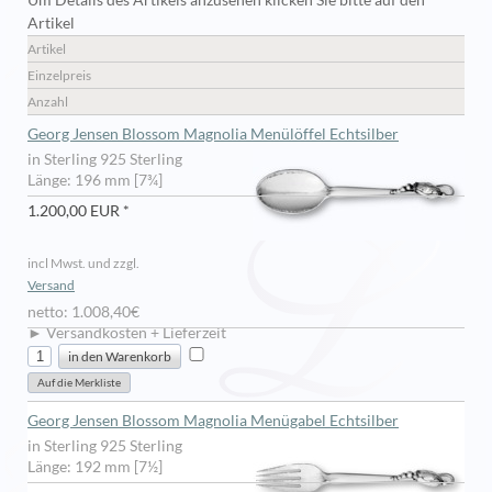
Um Details des Artikels anzusehen klicken Sie bitte auf den
Artikel
Artikel
Einzelpreis
Anzahl
Georg Jensen Blossom Magnolia Menülöffel Echtsilber
in Sterling 925 Sterling
Länge: 196 mm [7¾]
1.200,00 EUR *
incl Mwst. und zzgl.
Versand
netto: 1.008,40€
► Versandkosten + Lieferzeit
Georg Jensen Blossom Magnolia Menügabel Echtsilber
in Sterling 925 Sterling
Länge: 192 mm [7½]