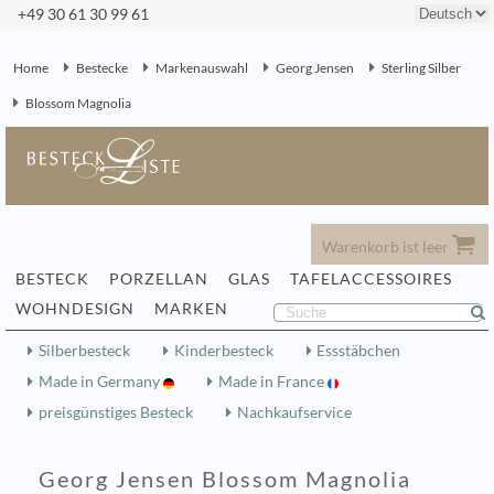
+49 30 61 30 99 61
Home
Bestecke
Markenauswahl
Georg Jensen
Sterling Silber
Blossom Magnolia
Warenkorb ist leer
BESTECK
PORZELLAN
GLAS
TAFELACCESSOIRES
WOHNDESIGN
MARKEN
Silberbesteck
Kinderbesteck
Essstäbchen
Made in Germany
Made in France
preisgünstiges Besteck
Nachkaufservice
Georg Jensen Blossom Magnolia