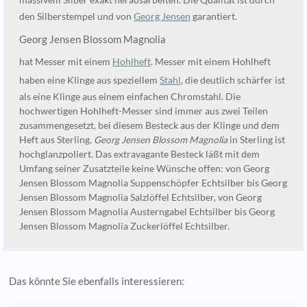
massivem Silber exakt herausarbeiten. Die Qualität ist durch
den Silberstempel und von
Georg Jensen
garantiert.
Georg Jensen Blossom Magnolia
hat Messer mit einem
Hohlheft
. Messer mit einem Hohlheft
haben eine Klinge aus speziellem
Stahl
, die deutlich schärfer ist
als eine Klinge aus einem einfachen Chromstahl. Die
hochwertigen Hohlheft-Messer sind immer aus zwei Teilen
zusammengesetzt, bei diesem Besteck aus der Klinge und dem
Heft aus Sterling.
Georg Jensen Blossom Magnolia
in Sterling ist
hochglanzpoliert. Das extravagante Besteck läßt mit dem
Umfang seiner Zusatzteile keine Wünsche offen: von Georg
Jensen Blossom Magnolia Suppenschöpfer Echtsilber bis Georg
Jensen Blossom Magnolia Salzlöffel Echtsilber, von Georg
Jensen Blossom Magnolia Austerngabel Echtsilber bis Georg
Jensen Blossom Magnolia Zuckerlöffel Echtsilber.
Das könnte Sie ebenfalls interessieren: