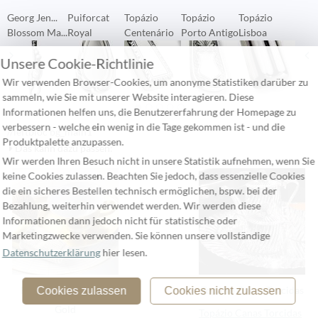
Georg Jen...
Puiforcat
Topázio
Topázio
Topázio
W
Blossom Ma...
Royal
Centenário
Porto Antigo
Lisboa
V
Unsere Cookie-Richtlinie
Wir verwenden Browser-Cookies, um anonyme Statistiken darüber zu
sammeln, wie Sie mit unserer Website interagieren. Diese
Informationen helfen uns, die Benutzererfahrung der Homepage zu
verbessern - welche ein wenig in die Tage gekommen ist - und die
//leftbloc bg_main1
Produktpalette anzupassen.
Das kann dazu passen:
Wir werden Ihren Besuch nicht in unsere Statistik aufnehmen, wenn Sie
keine Cookies zulassen. Beachten Sie jedoch, dass essenzielle Cookies
die ein sicheres Bestellen technisch ermöglichen, bspw. bei der
Bezahlung, weiterhin verwendet werden. Wir werden diese
Informationen dann jedoch nicht für statistische oder
Marketingzwecke verwenden. Sie können unsere vollständige
Datenschutzerklärung
hier lesen.
Reichenbach Colour
Topázio Canas Torcidas
Cookies zulassen
Cookies nicht zulassen
Gold
Topázio Canas Torcidas