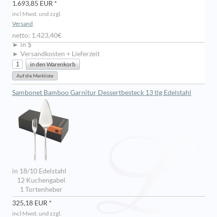
1.693,85 EUR *
incl Mwst. und zzgl.
Versand
netto: 1.423,40€
► in $
► Versandkosten + Lieferzeit
Sambonet Bamboo Garnitur Dessertbesteck 13 tlg Edelstahl
in 18/10 Edelstahl
12 Kuchengabel
1 Tortenheber
325,18 EUR *
incl Mwst. und zzgl.