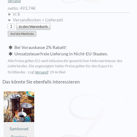
Versand
netto: 493,74€
► in $
► Versandkosten + Lieferzeit
Bei Vorauskasse 2% Rabatt!
Umsatzsteuerfreie Lieferung in Nicht-EU-Staaten.
Alle Preise gelten EU-weit inklusive der gesetzlichen Mehrwertsteuer des
Lieferlandes. Die angezeigten Netto-Preise gelten für den Export in
Drittländer.. zzgl
Versand
!
29 Artikel
Das könnte Sie ebenfalls interessieren
Sambonet