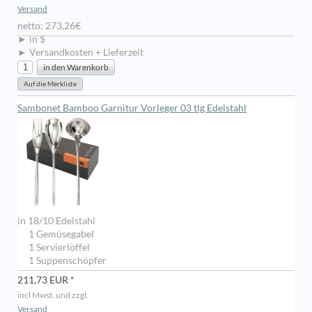
Versand
netto: 273,26€
► in $
► Versandkosten + Lieferzeit
Sambonet Bamboo Garnitur Vorleger 03 tlg Edelstahl
in 18/10 Edelstahl
1 Gemüsegabel
1 Servierlöffel
1 Suppenschöpfer
211,73 EUR *
incl Mwst. und zzgl.
Versand