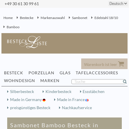
+49 30 61 30 99 61
Home
Bestecke
Markenauswahl
Sambonet
Edelstahl 18/10
Bamboo
Warenkorb ist leer
BESTECK
PORZELLAN
GLAS
TAFELACCESSOIRES
WOHNDESIGN
MARKEN
Silberbesteck
Kinderbesteck
Essstäbchen
Made in Germany
Made in France
preisgünstiges Besteck
Nachkaufservice
Sambonet Bamboo Besteck in