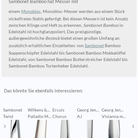
Sambonet Bamboo hat Messer mit
einem
Monobloc
. Monobloc-Messer werden aus einem Stück
nickelfreien Stahls gefertigt. Bei diesen Messern ist kein Ansatz
zwischen Klinge und Heft zu erkennen.
Sambonet Bamboo
in
Edelstahl ist hochglanzpoliert. Das preisgünstige,
außergewöhnliche
Besteck
bietet einen großen Umfang an
zusätzlich erhältlichen Einzelteilen: von
Sambonet
Bamboo
Suppenschöpfer Edelstahl bis Sambonet Bamboo Mokkalöffel
Edelstahl, von Sambonet Bamboo Butterstreicher Edelstahl bis
Sambonet Bamboo Tortenheber Edelstahl.
Das könnte Sie ebenfalls interessieren:
Sambonet
Wilkens &...
Ercuis
Georg Jen...
Georg Jen...
V
Twist
Palladio M...
Chorus
AJ
Vivianna m...
M