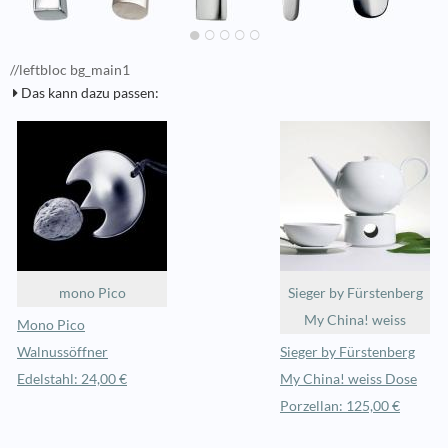
//leftbloc bg_main1
Das kann dazu passen:
mono Pico
Sieger by Fürstenberg
My China! weiss
Mono Pico
Walnussöffner
Sieger by Fürstenberg
Edelstahl: 24,00 €
My China! weiss Dose
Porzellan: 125,00 €