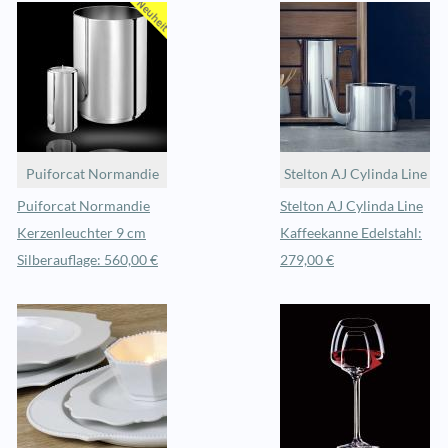
Puiforcat Normandie
Stelton AJ Cylinda Line
Puiforcat Normandie
Stelton AJ Cylinda Line
Kerzenleuchter 9 cm
Kaffeekanne Edelstahl:
Silberauflage: 560,00 €
279,00 €